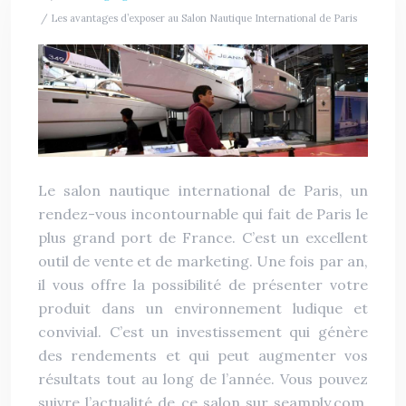
/ Les avantages d’exposer au Salon Nautique International de Paris
Le salon nautique international de Paris, un
rendez-vous incontournable qui fait de Paris le
plus grand port de France. C’est un excellent
outil de vente et de marketing. Une fois par an,
il vous offre la possibilité de présenter votre
produit dans un environnement ludique et
convivial. C’est un investissement qui génère
des rendements et qui peut augmenter vos
résultats tout au long de l’année. Vous pouvez
suivre l’actualité de ce salon sur seamply.com,