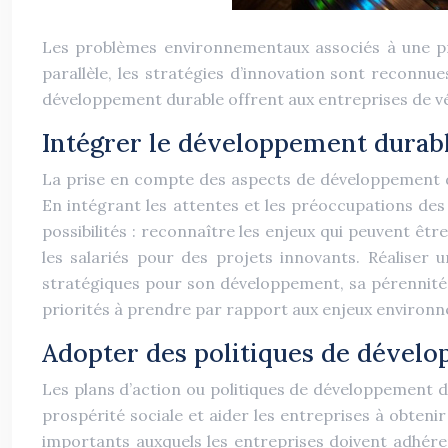
Les problèmes environnementaux associés à une pr
parallèle, les stratégies d’innovation sont reconnue
développement durable offrent aux entreprises de v
Intégrer le développement durable
La prise en compte des aspects de développement dur
En intégrant les attentes et les préoccupations des
possibilités : reconnaître les enjeux qui peuvent êtr
les salariés pour des projets innovants. Réaliser 
stratégiques pour son développement, sa pérennité 
priorités à prendre par rapport aux enjeux environ
Adopter des politiques de dével
Les plans d’action ou politiques de développement d
prospérité sociale et aider les entreprises à obteni
importants auxquels les entreprises doivent adhére