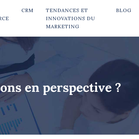
CRM
TENDANCES ET
BLOG
RCE
INNOVATIONS DU
MARKETING
ions en perspective ?